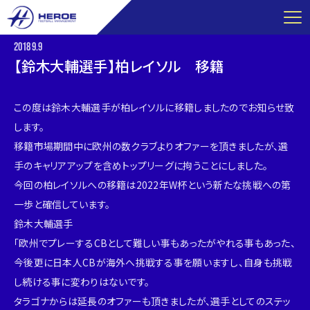
コ
ン
テ
2018
9.9
ン
【鈴木大輔選手】柏レイソル 移籍
ツ
へ
この度は鈴木大輔選手が柏レイソルに移籍しましたのでお知らせ致
ス
します。
キ
移籍市場期間中に欧州の数クラブよりオファーを頂きましたが、選
ッ
プ
手のキャリアアップを含めトップリーグに拘うことにしました。
今回の柏レイソルへの移籍は2022年W杯という新たな挑戦への第
一歩と確信しています。
鈴木大輔選手
「欧州でプレーするCBとして難しい事もあったがやれる事もあった、
今後更に日本人CBが海外へ挑戦する事を願いますし、自身も挑戦
し続ける事に変わりはないです。
タラゴナからは延長のオファーも頂きましたが、選手としてのステッ