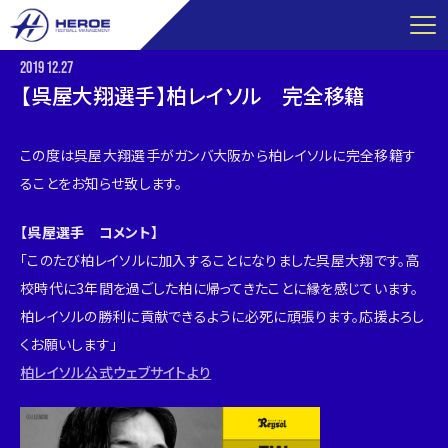
コ
ン
テ
2019
12.27
ン
【呉屋大翔選手】柏レイソル 完全移籍
ツ
へ
この度は呉屋大翔選手がガンバ大阪から柏レイソルに完全移籍す
ス
ることをお知らせ致します。
キ
ッ
【呉屋選手 コメント】
プ
「このたび柏レイソルに加入することになりました呉屋大翔です。高
校時代に3年間を過ごした柏に帰ってきたことに縁を感じています。
柏レイソルの勝利に貢献できるように必死に頑張ります。応援よろし
くお願いします」
柏レイソル公式ウェブサイトより