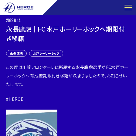
コ
ン
テ
2023
6.14
ン
永長鷹虎｜FC 水戸ホーリーホックへ期限付
ツ
き移籍
へ
ス
永長 鷹虎
水戸ホーリーホック
キ
ッ
この度は川崎フロンターレに所属する永長鷹虎選手がFC水戸ホー
プ
リーホックへ育成型期限付き移籍が決まりましたので、お知らせい
たします。
#HEROE