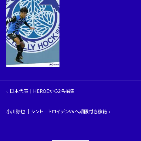
日本代表｜HEROEから2名招集
小川諒也 ｜シント＝トロイデンVVへ期限付き移籍