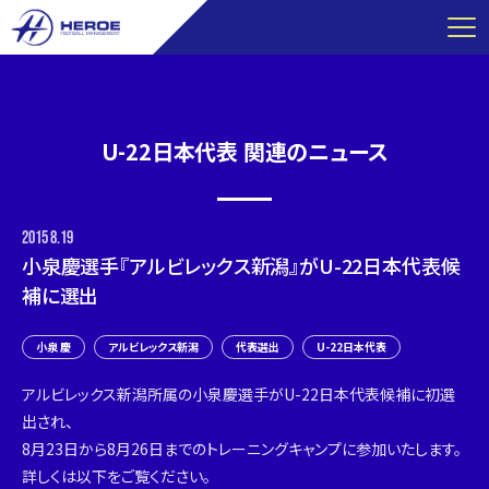
コ
ン
テ
ン
ツ
U-22日本代表 関連のニュース
へ
ス
キ
ッ
2015
8.19
プ
小泉慶選手『アルビレックス新潟』がU-22日本代表候
補に選出
小泉 慶
アルビレックス新潟
代表選出
U-22日本代表
アルビレックス新潟所属の小泉慶選手がU-22日本代表候補に初選
出され、
8月23日から8月26日までのトレーニングキャンプに参加いたします。
詳しくは以下をご覧ください。