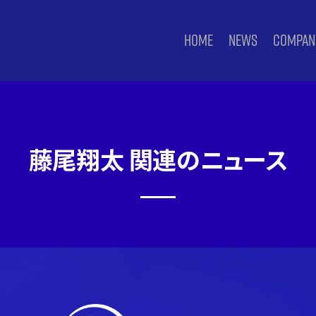
HOME
NEWS
COMPAN
藤尾翔太 関連のニュース