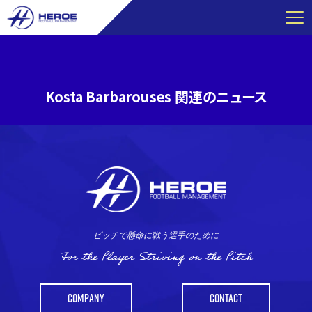
コ
ン
テ
ン
ツ
Kosta Barbarouses 関連のニュース
へ
ス
キ
ッ
プ
ピッチで懸命に戦う選手のために
For the Player Striving on the Pitch
COMPANY
CONTACT