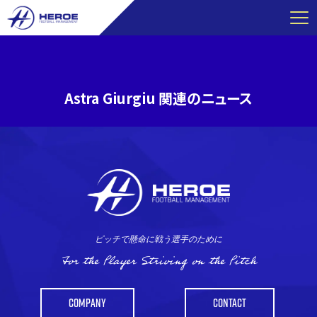
コ
ン
テ
ン
ツ
Astra Giurgiu 関連のニュース
へ
ス
キ
ッ
プ
ピッチで懸命に戦う選手のために
For the Player Striving on the Pitch
COMPANY
CONTACT