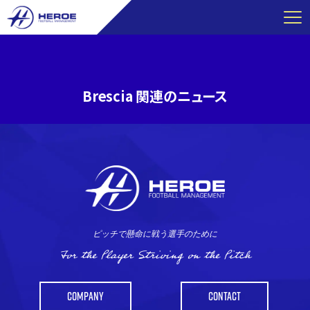
コ
ン
テ
ン
ツ
Brescia 関連のニュース
へ
ス
キ
ッ
プ
ピッチで懸命に戦う選手のために
For the Player Striving on the Pitch
COMPANY
CONTACT