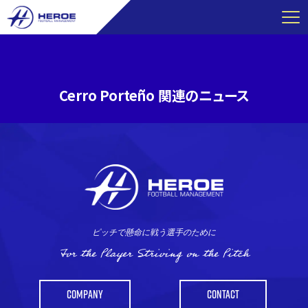
コ
ン
テ
ン
ツ
Cerro Porteño 関連のニュース
へ
ス
キ
ッ
プ
ピッチで懸命に戦う選手のために
For the Player Striving on the Pitch
COMPANY
CONTACT