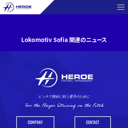
コ
ン
テ
ン
ツ
Lokomotiv Sofia 関連のニュース
へ
ス
キ
ッ
プ
ピッチで懸命に戦う選手のために
For the Player Striving on the Pitch
COMPANY
CONTACT