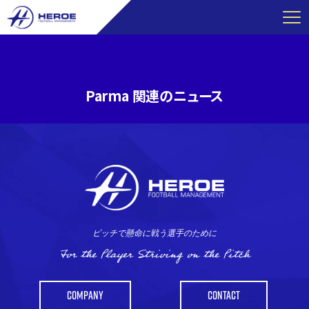
コ
ン
テ
ン
ツ
Parma 関連のニュース
へ
ス
キ
ッ
プ
ピッチで懸命に戦う選手のために
For the Player Striving on the Pitch
COMPANY
CONTACT